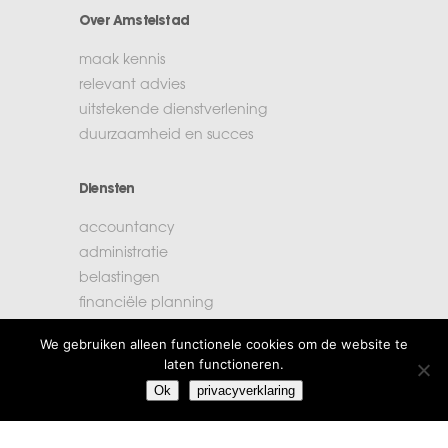
Over Amstelstad
maak kennis
relevant advies
uitstekende dienstverlening
duurzaamheid en succes
Diensten
accountancy
administratie
belastingen
financiële planning
salarisadministratie
We gebruiken alleen functionele cookies om de website te
laten functioneren.
Extra informatie
Ok
privacyverklaring
vacatures
beroepsregels