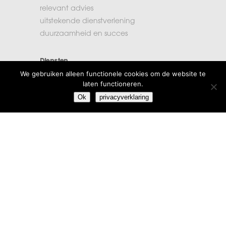
relevant advies
uitstekende dienstverlening
duurzaamheid en succes
Diensten
We gebruiken alleen functionele cookies om de website te
accountancy
laten functioneren.
administratie
Ok
privacyverklaring
belastingen
financiële planning
salarisadministratie
Extra informatie
vacatures
beroepsregels
klachten
algemene voorwaarden