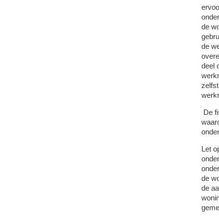
ervoo
onder
de w
gebru
de we
overe
deel 
werkr
zelfs
werkr
De fi
waaro
onde
Let o
onder
onde
de wo
de aa
wonin
gemee