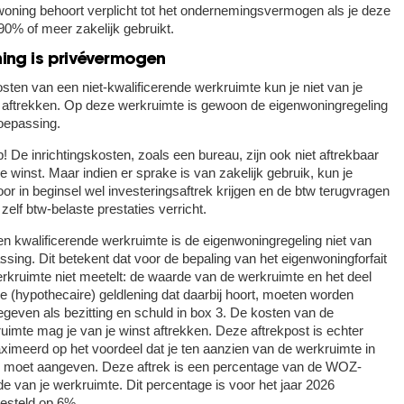
oning behoort verplicht tot het ondernemingsvermogen als je deze
90% of meer zakelijk gebruikt.
ing is privévermogen
sten van een niet-kwalificerende werkruimte kun je niet van je
 aftrekken. Op deze werkruimte is gewoon de eigenwoningregeling
oepassing.
p!
De inrichtingskosten, zoals een bureau, zijn ook niet aftrekbaar
e winst. Maar indien er sprake is van zakelijk gebruik, kun je
oor in beginsel wel investeringsaftrek krijgen en de btw terugvragen
e zelf btw-belaste prestaties verricht.
n kwalificerende werkruimte is de eigenwoningregeling niet van
ssing. Dit betekent dat voor de bepaling van het eigenwoningforfait
rkruimte niet meetelt: de waarde van de werkruimte en het deel
e (hypothecaire) geldlening dat daarbij hoort, moeten worden
geven als bezitting en schuld in box 3. De kosten van de
uimte mag je van je winst aftrekken. Deze aftrekpost is echter
imeerd op het voordeel dat je ten aanzien van de werkruimte in
 moet aangeven. Deze aftrek is een percentage van de WOZ-
e van je werkruimte. Dit percentage is voor het jaar 2026
esteld op 6%.