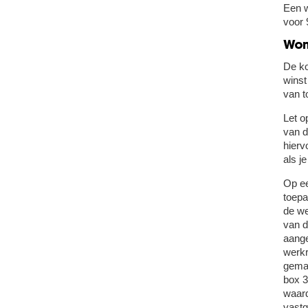
Een w
voor 
Won
De ko
winst
van t
Let o
van d
hierv
als j
Op ee
toepa
de we
van d
aange
werkr
gemax
box 3
waard
vastg