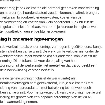
aast mag je ook de kosten die normaal gesproken voor rekening
en huurder (de huurderslasten) zouden komen, in aftrek brengen.
hierbij aan bijvoorbeeld energiekosten, kosten van de
delverzekering en kosten van klein onderhoud. Ook nu zijn de
htingskosten niet aftrekbaar, maar kun je hiervoor in beginsel wel
teringsaftrek krijgen en de btw terugvragen.
ing is ondernemingsvermogen
n de werkruimte als ondernemingsvermogen is geëtiketteerd, kun je
sten aftrekken van je winst. De werkruimte valt dan niet onder de
woningregeling, maar wordt belast als onderdeel van je winst uit
neming. Dit betekent dat voor de bepaling van het
woningforfait de werkruimte niet meetelt en dat bijvoorbeeld een
uele boekwinst bij verkoop belast is.
n je de gehele woning (inclusief de werkruimte) als
nemingsvermogen hebt geëtiketteerd, kun je alle kosten (met
ndering van huurderslasten met betrekking tot het woondeel)
kken van je winst. Voor het privégebruik van uw woning moet je wel
ijtelling ter grootte van een bepaald percentage van de WOZ-
de in aanmerking nemen.