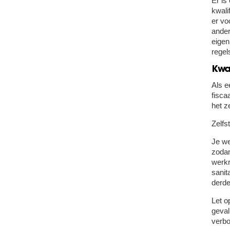
Er is
kwali
er vo
ander
eigen
regel
Kwa
Als e
fisca
het z
Zelfs
Je we
zodan
werkr
sanit
derde
Let o
geval
verbo