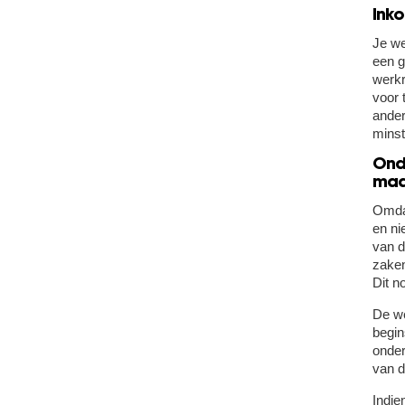
Ink
Je we
een g
werkr
voor 
ander
minst
Ond
maa
Omdat
en ni
van d
zaken
Dit n
De we
begin
onder
van d
Indie