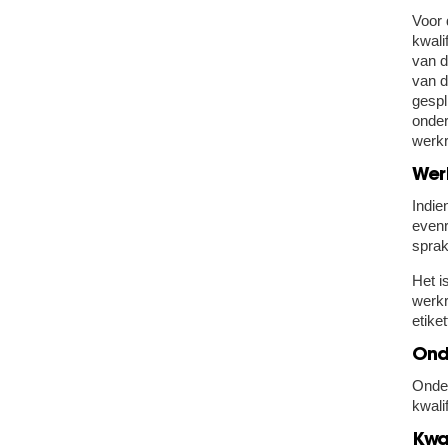
Voor 
kwali
van d
van d
gespl
onder
werkr
Wer
Indie
evenr
sprak
Het i
werkr
etiket
Ond
Onder
kwali
Kwa