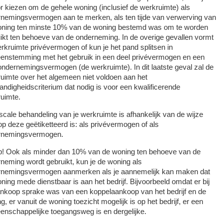
r kiezen om de gehele woning (inclusief de werkruimte) als
nemingsvermogen aan te merken, als ten tijde van verwerving van
oning ten minste 10% van de woning bestemd was om te worden
ikt ten behoeve van de onderneming. In de overige gevallen vormt
rkruimte privévermogen of kun je het pand splitsen in
enstemming met het gebruik in een deel privévermogen en een
ondernemingsvermogen (de werkruimte). In dit laatste geval zal de
uimte over het algemeen niet voldoen aan het
tandigheidscriterium dat nodig is voor een kwalificerende
uimte.
scale behandeling van je werkruimte is afhankelijk van de wijze
p deze geëtiketteerd is: als privévermogen of als
rnemingsvermogen.
p!
Ook als minder dan 10% van de woning ten behoeve van de
neming wordt gebruikt, kun je de woning als
rnemingsvermogen aanmerken als je aannemelijk kan maken dat
ning mede dienstbaar is aan het bedrijf. Bijvoorbeeld omdat er bij
nkoop sprake was van een koppelaankoop van het bedrijf en de
g, er vanuit de woning toezicht mogelijk is op het bedrijf, er een
nschappelijke toegangsweg is en dergelijke.