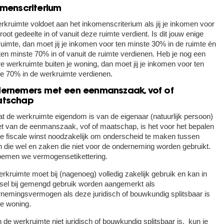
omenscriterium
rkruimte voldoet aan het inkomenscriterium als jij je inkomen voor
root gedeelte in of vanuit deze ruimte verdient. Is dit jouw enige
uimte, dan moet jij je inkomen voor ten minste 30% in de ruimte én
ten minste 70% in of vanuit de ruimte verdienen. Heb je nog een
e werkruimte buiten je woning, dan moet jij je inkomen voor ten
e 70% in de werkruimte verdienen.
ernemers met een eenmanszaak, vof of
tschap
 de werkruimte eigendom is van de eigenaar (natuurlijk persoon)
et van de eenmanszaak, vof of maatschap, is het voor het bepalen
e fiscale winst noodzakelijk om onderscheid te maken tussen
 die wel en zaken die niet voor de onderneming worden gebruikt.
oemen we vermogensetikettering.
rkruimte moet bij (nagenoeg) volledig zakelijk gebruik en kan in
sel bij gemengd gebruik worden aangemerkt als
nemingsvermogen als deze juridisch of bouwkundig splitsbaar is
e woning.
n de werkruimte niet juridisch of bouwkundig splitsbaar is, kun je