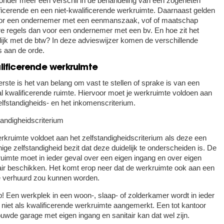
 onder meer een verschil in de behandeling van een zogeheten
ficerende en een niet-kwalificerende werkruimte. Daarnaast gelden
or een ondernemer met een eenmanszaak, vof of maatschap
e regels dan voor een ondernemer met een bv. En hoe zit het
lijk met de btw? In deze advieswijzer komen de verschillende
s aan de orde.
lificerende werkruimte
erste is het van belang om vast te stellen of sprake is van een
al kwalificerende ruimte. Hiervoor moet je werkruimte voldoen aan
elfstandigheids- en het inkomenscriterium.
tandigheidscriterium
rkruimte voldoet aan het zelfstandigheidscriterium als deze een
ige zelfstandigheid bezit dat deze duidelijk te onderscheiden is. De
uimte moet in ieder geval over een eigen ingang en over eigen
air beschikken. Het komt erop neer dat de werkruimte ook aan een
 verhuurd zou kunnen worden.
p!
Een werkplek in een woon-, slaap- of zolderkamer wordt in ieder
 niet als kwalificerende werkruimte aangemerkt. Een tot kantoor
uwde garage met eigen ingang en sanitair kan dat wel zijn.