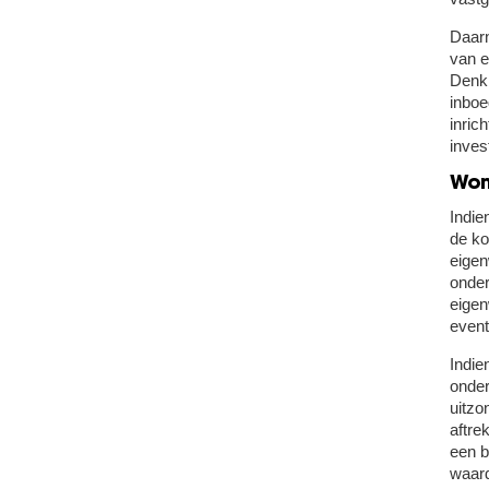
Daarn
van e
Denk 
inboe
inric
inves
Won
Indie
de ko
eigen
onder
eigen
event
Indie
onder
uitzo
aftre
een b
waar