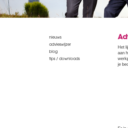
Adv
nieuws
advieswijzer
Het l
blog
aan h
werkp
tips / downloads
je be