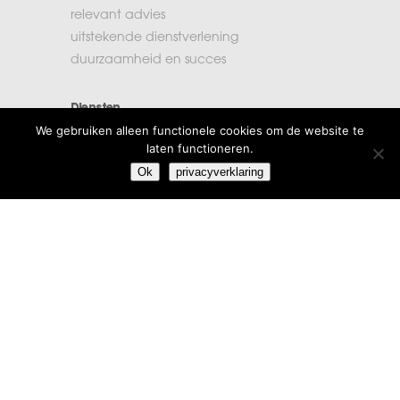
relevant advies
uitstekende dienstverlening
duurzaamheid en succes
Diensten
We gebruiken alleen functionele cookies om de website te
accountancy
laten functioneren.
administratie
Ok
privacyverklaring
belastingen
financiële planning
salarisadministratie
Extra informatie
vacatures
beroepsregels
klachten
algemene voorwaarden