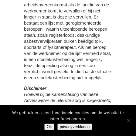
arbeidsovereenkomst als de functie van de
werknemer komt te vervallen of hij niet
langer in staat is deze te vervullen. Er
bestaat een lijst met ‘gereglementeerde
beroepen’, waarin uiteenlopende beroepen
staan, zoals registerloods, deskundige
asbestverwijderaar, duiker, beëdigd tolk,
sportarts of fysiotherapeut. Als het beroep
van de werknemer op die lijst vermeld staat,
is een studiekostenbeding wel mogelijk,
tenzij de opleiding alsnog in een cao
verplicht wordt gesteld. In die laatste situatie
is een studiekostenbeding niet mogelijk.
Disclaimer
Hoewel bij de samenstelling van deze
Advieswijzer de uiterste zorg is nagestreefd,
wordt geen aansprakelijkheid aanvaard voor
onvolledigheden of onjuistheden. Vanwege
We gebruiken alleen functionele cookies om de website te
het brede en algemene karakter van de
laten functioneren.
Advieswijzer, is deze niet bedoeld om alle
Ok
privacyverklaring
informatie te verschaffen die noodzakelijk is