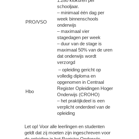
1.280 klokuren per
schooljaar.
– minimaal één dag per
week binnenschools
PRO/VSO
onderwijs
– maximaal vier
stagedagen per week
– duur van de stage is
maximaal 50% van de uren
dat onderwijs wordt
verzorgd
– opleiding gericht op
volledig diploma en
opgenomen in Centraal
Register Opleidingen Hoger
Hbo
Onderwijs (CROHO)
– het praktijkdeel is een
verplicht onderdeel van de
opleiding
Let op!
Voor alle leerlingen en studenten
geldt dat zij moeten zijn ingeschreven voor
de opleiding in het Register Onderwijs