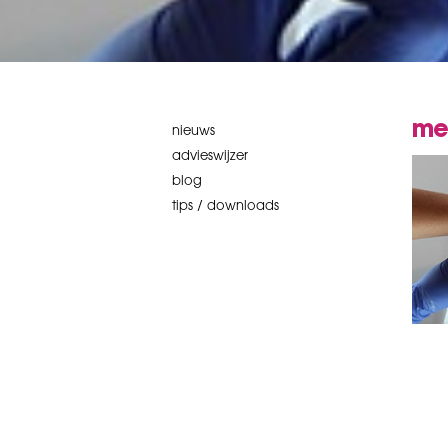
me
nieuws
advieswijzer
blog
tips / downloads