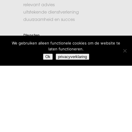
relevant advies
uitstekende dienstverlening
duurzaamheid en succes
Diensten
We gebruiken alleen functionele cookies om de website te
accountancy
laten functioneren.
administratie
Ok
privacyverklaring
belastingen
financiële planning
salarisadministratie
Extra informatie
vacatures
beroepsregels
klachten
algemene voorwaarden