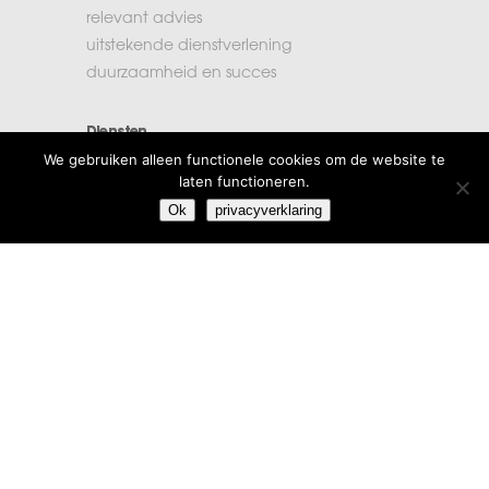
relevant advies
uitstekende dienstverlening
duurzaamheid en succes
Diensten
We gebruiken alleen functionele cookies om de website te
accountancy
laten functioneren.
administratie
Ok
privacyverklaring
belastingen
financiële planning
salarisadministratie
Extra informatie
vacatures
beroepsregels
klachten
algemene voorwaarden