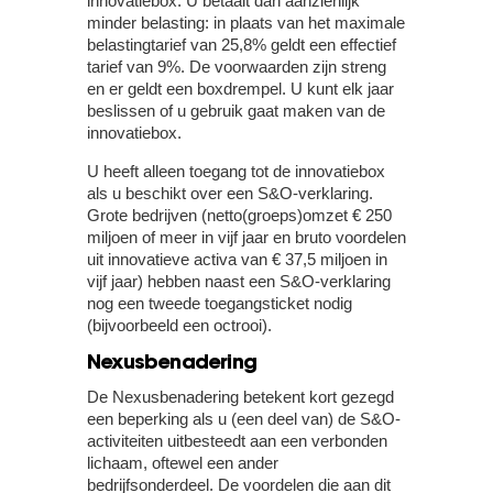
innovatiebox. U betaalt dan aanzienlijk
minder belasting: in plaats van het maximale
belastingtarief van 25,8% geldt een effectief
tarief van 9%. De voorwaarden zijn streng
en er geldt een boxdrempel. U kunt elk jaar
beslissen of u gebruik gaat maken van de
innovatiebox.
U heeft alleen toegang tot de innovatiebox
als u beschikt over een S&O-verklaring.
Grote bedrijven (netto(groeps)omzet € 250
miljoen of meer in vijf jaar en bruto voordelen
uit innovatieve activa van € 37,5 miljoen in
vijf jaar) hebben naast een S&O-verklaring
nog een tweede toegangsticket nodig
(bijvoorbeeld een octrooi).
Nexusbenadering
De Nexusbenadering betekent kort gezegd
een beperking als u (een deel van) de S&O-
activiteiten uitbesteedt aan een verbonden
lichaam, oftewel een ander
bedrijfsonderdeel. De voordelen die aan dit