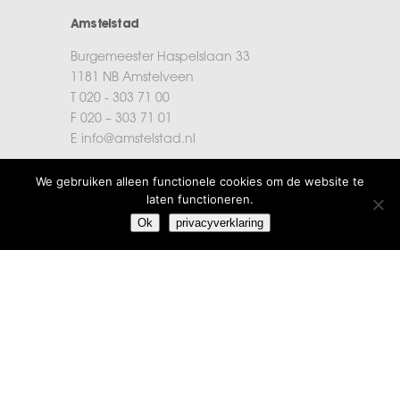
Amstelstad
Burgemeester Haspelslaan 33
1181 NB Amstelveen
T 020 - 303 71 00
F 020 – 303 71 01
E info@amstelstad.nl
We gebruiken alleen functionele cookies om de website te
laten functioneren.
Login
Ok
privacyverklaring