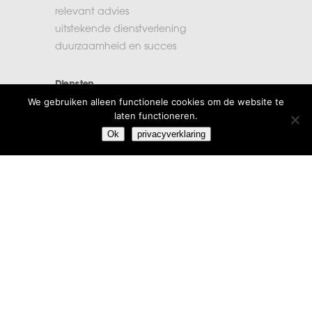
relevant advies
uitstekende dienstverlening
duurzaamheid en succes
Diensten
We gebruiken alleen functionele cookies om de website te
accountancy
laten functioneren.
administratie
Ok
privacyverklaring
belastingen
financiële planning
salarisadministratie
Extra informatie
vacatures
beroepsregels
klachten
algemene voorwaarden