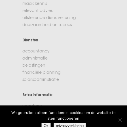
maak kennis
relevant advies
uitstekende dienstverlening
duurzaamheid en succes
Diensten
accountancy
administratie
belastingen
financiële planning
salarisadministratie
Extra informatie
vacatures
We gebruiken alleen functionele cookies om de website te
beroepsregels
laten functioneren.
klachten
Ok
privacyverklaring