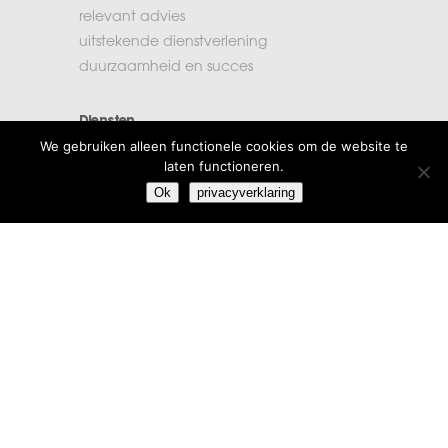
relevant advies
uitstekende dienstverlening
duurzaamheid en succes
Diensten
We gebruiken alleen functionele cookies om de website te
accountancy
laten functioneren.
administratie
Ok
privacyverklaring
belastingen
financiële planning
salarisadministratie
Extra informatie
vacatures
beroepsregels
klachten
algemene voorwaarden