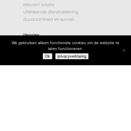
relevant advies
uitstekende dienstverlening
duurzaamheid en succes
Diensten
We gebruiken alleen functionele cookies om de website te
accountancy
laten functioneren.
administratie
Ok
privacyverklaring
belastingen
financiële planning
salarisadministratie
Extra informatie
vacatures
beroepsregels
klachten
algemene voorwaarden