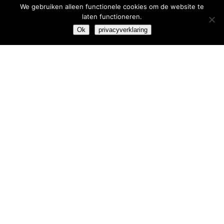
We gebruiken alleen functionele cookies om de website te
Extra informatie
laten functioneren.
Ok
privacyverklaring
vacatures
beroepsregels
klachten
algemene voorwaarden
privacyverklaring
Amstelstad
Burgemeester Haspelslaan 33
1181 NB Amstelveen
T 020 - 303 71 00
F 020 – 303 71 01
E info@amstelstad.nl
Login