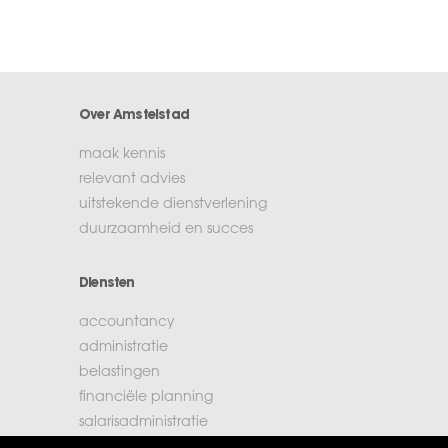
Over Amstelstad
maak kennis
relevant advies
uitstekende dienstverlening
duurzaamheid en succes
Diensten
accountancy
administratie
belastingen
financiële planning
salarisadministratie