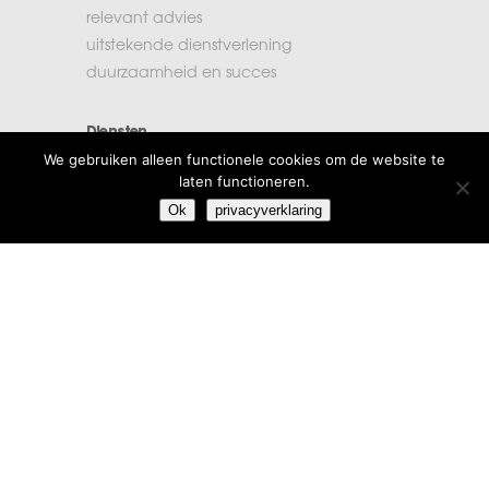
relevant advies
uitstekende dienstverlening
duurzaamheid en succes
Diensten
We gebruiken alleen functionele cookies om de website te
accountancy
laten functioneren.
administratie
Ok
privacyverklaring
belastingen
financiële planning
salarisadministratie
Extra informatie
vacatures
beroepsregels
klachten
algemene voorwaarden