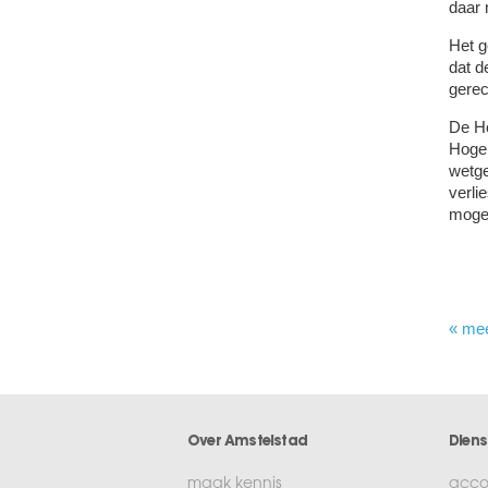
daar 
Het g
dat d
gerec
De Ho
Hoge 
wetge
verli
mogel
« me
Over Amstelstad
Diens
maak kennis
acco