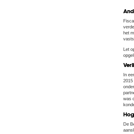
And
Fisca
verde
het m
vasts
Let o
opgel
Verl
In ee
2015 
onder
partn
was d
kond
Hog
De Be
aansl