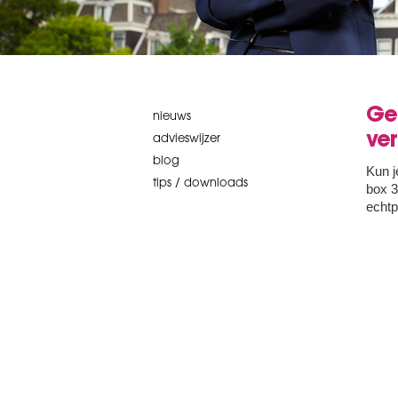
Ge
nieuws
ver
advieswijzer
blog
Kun j
tips / downloads
box 3
echtp