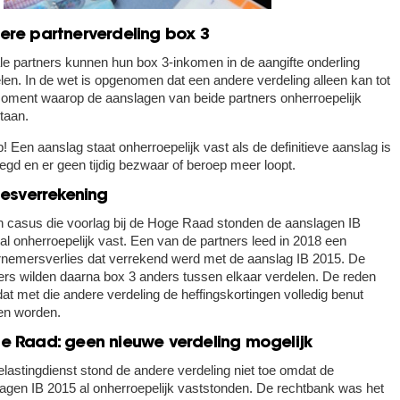
ere partnerverdeling box 3
le partners kunnen hun box 3-inkomen in de aangifte onderling
len. In de wet is opgenomen dat een andere verdeling alleen kan tot
oment waarop de aanslagen van beide partners onherroepelijk
taan.
p!
Een aanslag staat onherroepelijk vast als de definitieve aanslag is
egd en er geen tijdig bezwaar of beroep meer loopt.
iesverrekening
n casus die voorlag bij de Hoge Raad stonden de aanslagen IB
al onherroepelijk vast. Een van de partners leed in 2018 een
nemersverlies dat verrekend werd met de aanslag IB 2015. De
ers wilden daarna box 3 anders tussen elkaar verdelen. De reden
at met die andere verdeling de heffingskortingen volledig benut
en worden.
e Raad: geen nieuwe verdeling mogelijk
lastingdienst stond de andere verdeling niet toe omdat de
agen IB 2015 al onherroepelijk vaststonden. De rechtbank was het