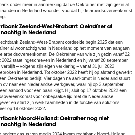
bank onder meer in aanmerking dat de Oekraïner met zijn gezin al
aanden in Nederland woonde, voordat hij de arbeidsovereenkomst
ng.
htbank Zeeland-West-Brabant: Oekraïner al
nachtig in Nederland
echtbank Zeeland-West-Brabant oordeelde begin 2025 dat een
ïner al woonachtig was in Nederland op het moment van aangaan
e arbeidsovereenkomst. De Oekraïner van wie zijn gezin vanaf 22
 2022 staat ingeschreven in Nederland en hij vanaf 28 september
 verblijft – volgens zijn eigen verklaring – vanaf 31 juli 2022
ebroken in Nederland. Tot oktober 2022 heeft hij op afstand gewerkt
een Oekraïens bedrijf. Vier dagen na aankomst in Nederland stuurt
en cv naar een Nederlandse werkgever, waar hij op 2 september
een aanbod voor een baan krijgt. Hij sluit op 17 oktober 2022 een
dsovereenkomst voor onbepaalde tijd met de Nederlandse
ever en start zijn werkzaamheden in de functie van solutions
eer op 18 oktober 2022.
htbank Noord-Holland: Oekraïner nog niet
nachtig in Nederland
n andere casus van medio 2024 kwam rechtbank Noord-Holland