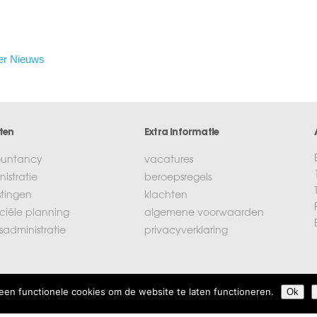
er Nieuws
ten
Extra informatie
untancy
vacatures
istratie
beroepsregels
stingen
klachten
ciële planning
algemene voorwaarden
isadministratie
privacyverklaring
een functionele cookies om de website te laten functioneren.
Ok