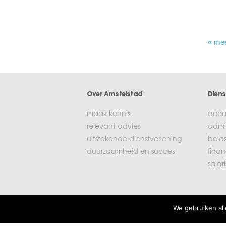
« me
Over Amstelstad
Diens
maak kennis
acco
relevant advies
admin
uitstekende dienstverlening
bela
duurzaamheid en succes
finan
salar
Login
We gebruiken all