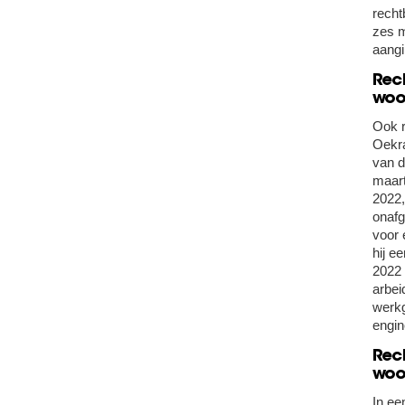
recht
zes m
aangi
Rec
woo
Ook r
Oekra
van d
maart
2022,
onafg
voor 
hij e
2022 
arbei
werkg
engin
Rec
woo
In ee