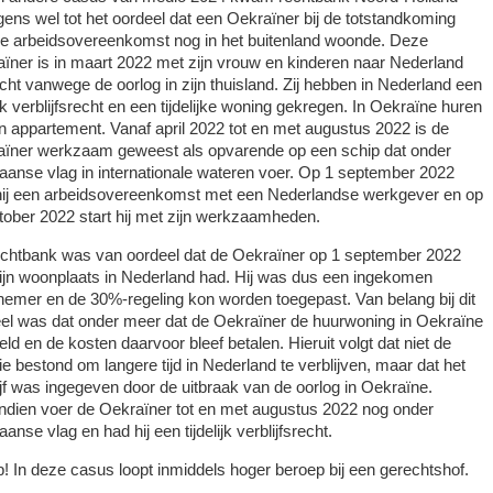
gens wel tot het oordeel dat een Oekraïner bij de totstandkoming
e arbeidsovereenkomst nog in het buitenland woonde. Deze
ïner is in maart 2022 met zijn vrouw en kinderen naar Nederland
cht vanwege de oorlog in zijn thuisland. Zij hebben in Nederland een
lijk verblijfsrecht en een tijdelijke woning gekregen. In Oekraïne huren
en appartement. Vanaf april 2022 tot en met augustus 2022 is de
ïner werkzaam geweest als opvarende op een schip dat onder
iaanse vlag in internationale wateren voer. Op 1 september 2022
 hij een arbeidsovereenkomst met een Nederlandse werkgever en op
tober 2022 start hij met zijn werkzaamheden.
chtbank was van oordeel dat de Oekraïner op 1 september 2022
zijn woonplaats in Nederland had. Hij was dus een ingekomen
emer en de 30%-regeling kon worden toegepast. Van belang bij dit
el was dat onder meer dat de Oekraïner de huurwoning in Oekraïne
eld en de kosten daarvoor bleef betalen. Hieruit volgt dat niet de
tie bestond om langere tijd in Nederland te verblijven, maar dat het
ijf was ingegeven door de uitbraak van de oorlog in Oekraïne.
dien voer de Oekraïner tot en met augustus 2022 nog onder
aanse vlag en had hij een tijdelijk verblijfsrecht.
p!
In deze casus loopt inmiddels hoger beroep bij een gerechtshof.