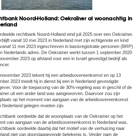
htbank Noord-Holland: Oekraïner al woonachtig in
erland
rdeelde rechtbank Noord-Holland eind juli 2025 over een Oekraïner.
erblijft vanaf 10 mei 2023 in Nederland met zijn echtgenote en kind
 vanaf 11 mei 2023 ingeschreven in basisregistratie personen (BRP)
n Nederlands adres. De Oekraïner werkt tussen 1 september 2020
november 2023 op afstand voor een in Israël gevestigd bedrijf als
ancer.
november 2023 tekent hij een arbeidsovereenkomst en op 13
ber 2023 treedt hij in dienst bij een in Nederland gevestigde
ever. Voor de toepassing van de 30%-regeling was in geschil of de
ïner uit een ander land was aangeworven. Daarvoor zou zijn
plaats op het moment van aangaan van de arbeidsovereenkomst
n Nederland gelegen moeten zijn.
chtbank oordeelde dat de woonplaats van de Oekraïner op het
nt van aangaan van de arbeidsovereenkomst in Nederland was.
chtbank oordeelde daarbij dat het motief van de verhuizing naar
land niet van doorslaggevende betekenis is. Verder nam de