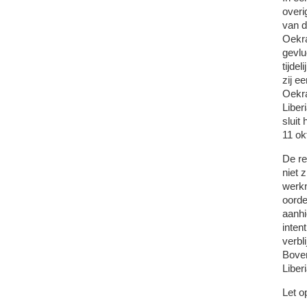
overi
van d
Oekra
gevlu
tijde
zij e
Oekra
Liber
sluit
11 ok
De re
niet 
werkn
oorde
aanhi
inten
verbl
Boven
Liberi
Let o