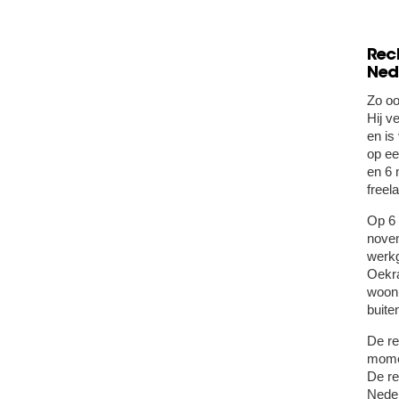
Rec
Ned
Zo oo
Hij v
en is
op ee
en 6 
freel
Op 6 
novem
werkg
Oekra
woon
buite
De re
mome
De re
Neder