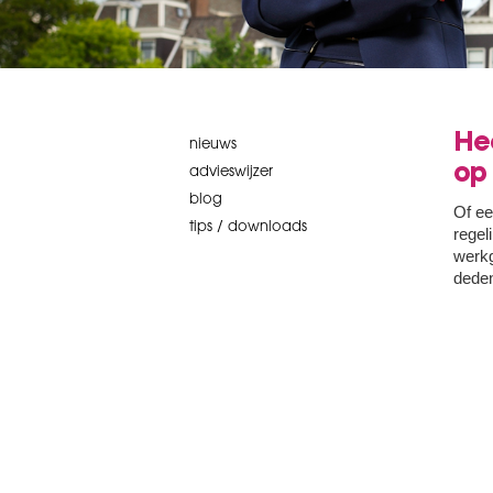
Hee
nieuws
op
advieswijzer
blog
Of ee
tips / downloads
regel
werkg
deden