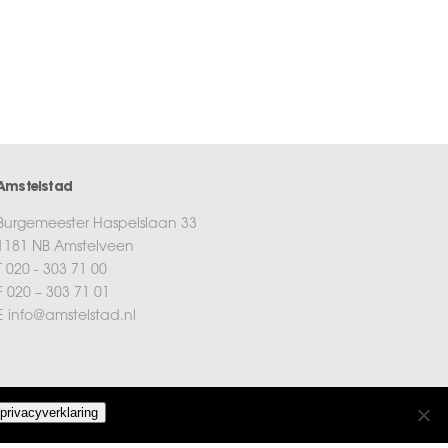
Amstelstad
Burgemeester Haspelslaan 33
1181 NB Amstelveen
T 020 - 303 71 00
F 020 – 303 71 01
E info@amstelstad.nl
privacyverklaring