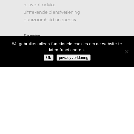
relevant advies
uitstekende dienstverlening
duurzaamheid en succes
Diensten
We gebruiken alleen functionele cookies om de website te
accountancy
laten functioneren.
administratie
Ok
privacyverklaring
belastingen
financiële planning
salarisadministratie
Extra informatie
vacatures
beroepsregels
klachten
algemene voorwaarden