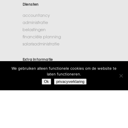
Diensten
accountancy
administratie
belastingen
financiële planning
salarisadministratie
Extra informatie
We gebruiken alleen functionele cookies om de website te
vacatures
laten functioneren.
beroepsregels
Ok
privacyverklaring
klachten
algemene voorwaarden
privacyverklaring
Amstelstad
Burgemeester Haspelslaan 33