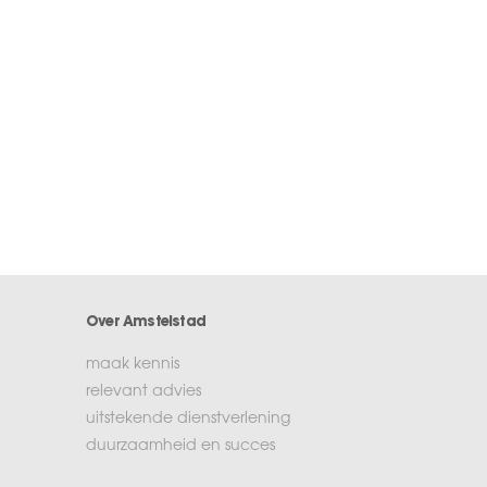
Over Amstelstad
maak kennis
relevant advies
uitstekende dienstverlening
duurzaamheid en succes