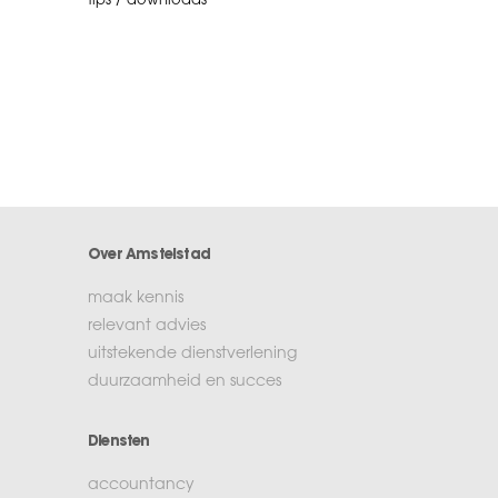
tips / downloads
Over Amstelstad
maak kennis
relevant advies
uitstekende dienstverlening
duurzaamheid en succes
Diensten
accountancy