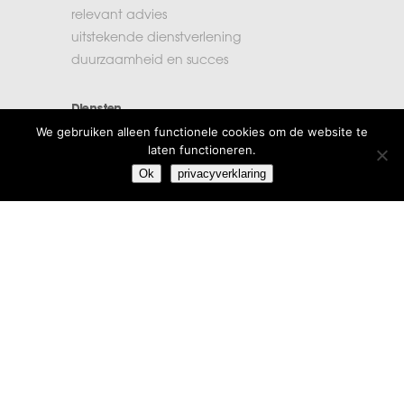
relevant advies
uitstekende dienstverlening
duurzaamheid en succes
Diensten
We gebruiken alleen functionele cookies om de website te
accountancy
laten functioneren.
administratie
Ok
privacyverklaring
belastingen
financiële planning
salarisadministratie
Extra informatie
vacatures
beroepsregels
klachten
algemene voorwaarden