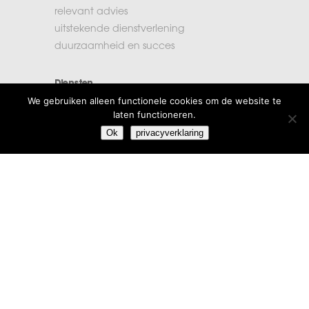
relevant advies
uitstekende dienstverlening
duurzaamheid en succes
Diensten
We gebruiken alleen functionele cookies om de website te
accountancy
laten functioneren.
administratie
Ok
privacyverklaring
belastingen
financiële planning
salarisadministratie
Extra informatie
vacatures
beroepsregels
klachten
algemene voorwaarden