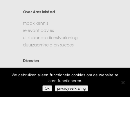
Over Amstelstad
maak kennis
relevant advies
uitstekende dienstverlening
duurzaamheid en succes
Diensten
accountancy
We gebruiken alleen functionele cookies om de website te
administratie
laten functioneren.
belastingen
Ok
privacyverklaring
financiële planning
salarisadministratie
Extra informatie
vacatures