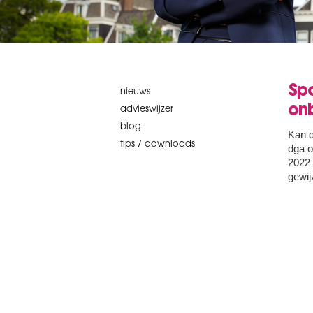
Spo
nieuws
on
advieswijzer
blog
Kan d
tips / downloads
dga o
2022 
gewij