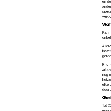
en de
ander
speci
vergo
Wat
Kan n
onbel
Aller
inste
gerec
Boven
arbov
nog m
hetze
elke 
door 
Geri
Tot 2
voorz