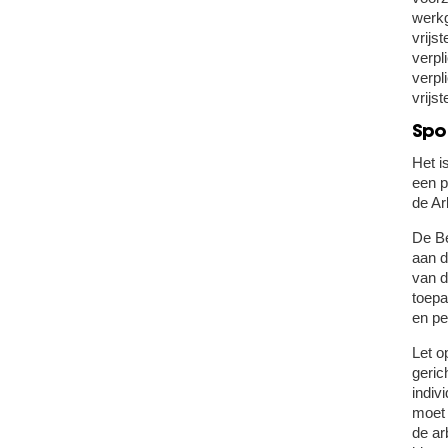
werkg
vrijs
verpl
verpl
vrijs
Spo
Het i
een p
de Ar
De Be
aan d
van d
toepa
en pe
Let o
geric
indiv
moet 
de ar