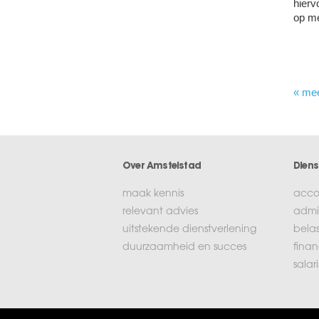
hierv
op me
« me
Over Amstelstad
Diens
maak kennis
acco
relevant advies
admin
uitstekende dienstverlening
bela
duurzaamheid en succes
finan
salar
Login