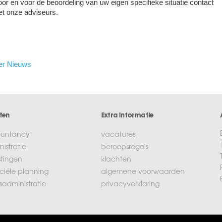
oor en voor de beoordeling van uw eigen specifieke situatie contact
t onze adviseurs.
er Nieuws
ten
Extra informatie
untancy
vacatures
istratie
beroepsregels
stingen
klachten
ciële planning
algemene voorwaarden
isadministratie
privacyverklaring