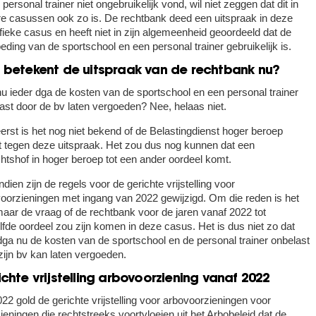
 personal trainer niet ongebruikelijk vond, wil niet zeggen dat dit in
e casussen ook zo is. De rechtbank deed een uitspraak in deze
fieke casus en heeft niet in zijn algemeenheid geoordeeld dat de
eding van de sportschool en een personal trainer gebruikelijk is.
 betekent de uitspraak van de rechtbank nu?
u ieder dga de kosten van de sportschool en een personal trainer
ast door de bv laten vergoeden? Nee, helaas niet.
eerst is het nog niet bekend of de Belastingdienst hoger beroep
lt tegen deze uitspraak. Het zou dus nog kunnen dat een
htshof in hoger beroep tot een ander oordeel komt.
dien zijn de regels voor de gerichte vrijstelling voor
oorzieningen met ingang van 2022 gewijzigd. Om die reden is het
aar de vraag of de rechtbank voor de jaren vanaf 2022 tot
lfde oordeel zou zijn komen in deze casus. Het is dus niet zo dat
dga nu de kosten van de sportschool en de personal trainer onbelast
zijn bv kan laten vergoeden.
chte vrijstelling arbovoorziening vanaf 2022
022 gold de gerichte vrijstelling voor arbovoorzieningen voor
ieningen die rechtstreeks voortvloeien uit het Arbobeleid dat de