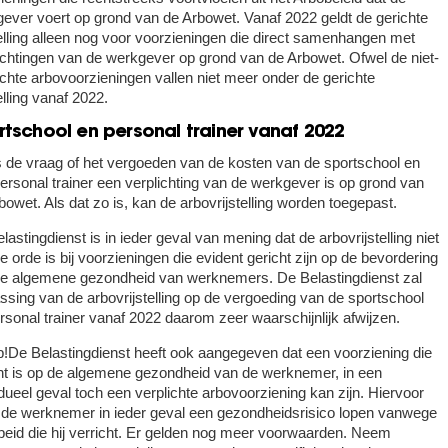
ever voert op grond van de Arbowet. Vanaf 2022 geldt de gerichte
telling alleen nog voor voorzieningen die direct samenhangen met
ichtingen van de werkgever op grond van de Arbowet. Ofwel de niet-
ichte arbovoorzieningen vallen niet meer onder de gerichte
telling vanaf 2022.
rtschool en personal trainer vanaf 2022
s de vraag of het vergoeden van de kosten van de sportschool en
ersonal trainer een verplichting van de werkgever is op grond van
bowet. Als dat zo is, kan de arbovrijstelling worden toegepast.
lastingdienst is in ieder geval van mening dat de arbovrijstelling niet
e orde is bij voorzieningen die evident gericht zijn op de bevordering
e algemene gezondheid van werknemers. De Belastingdienst zal
ssing van de arbovrijstelling op de vergoeding van de sportschool
rsonal trainer vanaf 2022 daarom zeer waarschijnlijk afwijzen.
p!
De Belastingdienst heeft ook aangegeven dat een voorziening die
ht is op de algemene gezondheid van de werknemer, in een
idueel geval toch een verplichte arbovoorziening kan zijn. Hiervoor
de werknemer in ieder geval een gezondheidsrisico lopen vanwege
beid die hij verricht. Er gelden nog meer voorwaarden. Neem