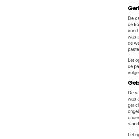
Geri
De ca
de ko
vond 
was o
de we
paste 
Let o
de pa
volge
Geb
De ve
was o
geric
ongeb
onder
stand
Let o