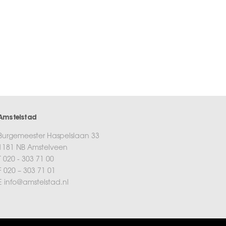
Amstelstad
Burgemeester Haspelslaan 33
1181 NB Amstelveen
T 020 - 303 71 00
F 020 – 303 71 01
E info@amstelstad.nl