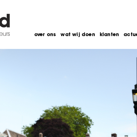
over ons
wat wij doen
klanten
actu