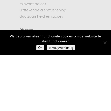
relevant advies
uitstekende dienstverlening
duurzaamheid en succes
Diensten
We gebruiken alleen functionele cookies om de website te
accountancy
laten functioneren.
administratie
Ok
privacyverklaring
belastingen
financiële planning
salarisadministratie
Extra informatie
vacatures
beroepsregels
klachten
algemene voorwaarden