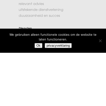
relevant advies
uitstekende dienstverlening
duurzaamheid en succes
Diensten
We gebruiken alleen functionele cookies om de website te
accountancy
laten functioneren.
administratie
Ok
privacyverklaring
belastingen
financiële planning
salarisadministratie
Extra informatie
vacatures
beroepsregels
klachten
algemene voorwaarden