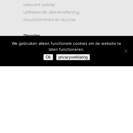
relevant advies
uitstekende dienstverlening
duurzaamheid en succes
Diensten
We gebruiken alleen functionele cookies om de website te
accountancy
laten functioneren.
administratie
Ok
privacyverklaring
belastingen
financiële planning
salarisadministratie
Extra informatie
vacatures
beroepsregels
klachten
algemene voorwaarden