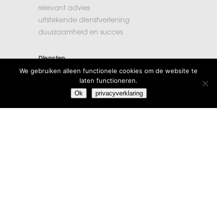
relevant advies
uitstekende dienstverlening
duurzaamheid en succes
Diensten
We gebruiken alleen functionele cookies om de website te
accountancy
laten functioneren.
administratie
Ok
privacyverklaring
belastingen
financiële planning
salarisadministratie
Extra informatie
vacatures
beroepsregels
klachten
algemene voorwaarden