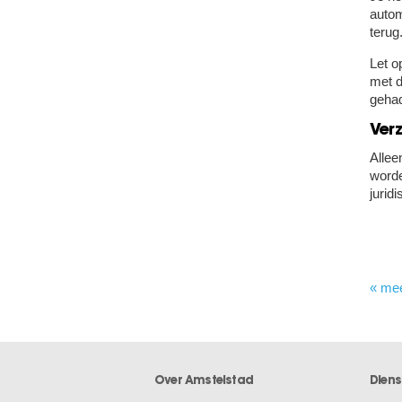
autom
terug
Let o
met d
geha
Ver
Allee
worde
jurid
« me
Over Amstelstad
Diens