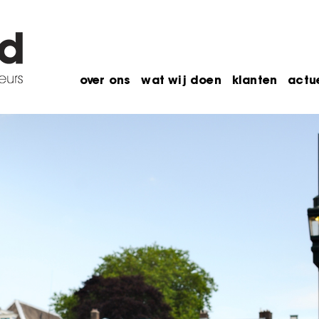
over ons
wat wij doen
klanten
actu