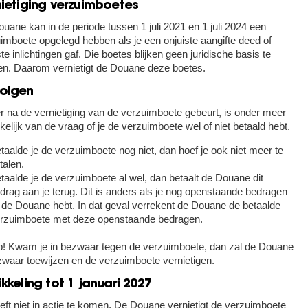
nietiging verzuimboetes
uane kan in de periode tussen 1 juli 2021 en 1 juli 2024 een
imboete opgelegd hebben als je een onjuiste aangifte deed of
ste inlichtingen gaf. Die boetes blijken geen juridische basis te
n. Daarom vernietigt de Douane deze boetes.
olgen
r na de vernietiging van de verzuimboete gebeurt, is onder meer
kelijk van de vraag of je de verzuimboete wel of niet betaald hebt.
taalde je de verzuimboete nog niet, dan hoef je ook niet meer te
talen.
taalde je de verzuimboete al wel, dan betaalt de Douane dit
drag aan je terug. Dit is anders als je nog openstaande bedragen
j de Douane hebt. In dat geval verrekent de Douane de betaalde
rzuimboete met deze openstaande bedragen.
p!
Kwam je in bezwaar tegen de verzuimboete, dan zal de Douane
zwaar toewijzen en de verzuimboete vernietigen.
kkeling tot 1 januari 2027
eft niet in actie te komen. De Douane vernietigt de verzuimboete