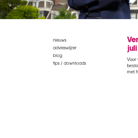
Ve
nieuws
jul
advieswijzer
blog
Voor 
tips / downloads
besto
met h