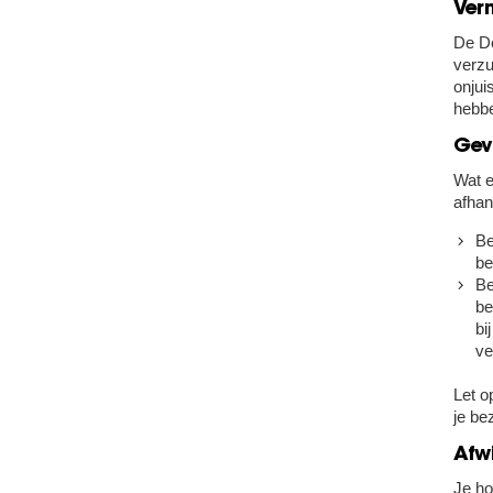
Ver
De Do
verzu
onjui
hebbe
Gev
Wat e
afhan
Be
be
Be
be
bi
ve
Let o
je be
Afwi
Je ho