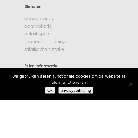
Diensten
accountancy
administratie
belastingen
financiële planning
salarisadministratie
Extra informatie
We gebruiken alleen functionele cookies om de website te
vacatures
laten functioneren.
beroepsregels
Ok
privacyverklaring
klachten
algemene voorwaarden
privacyverklaring
Amstelstad
Burgemeester Haspelslaan 33