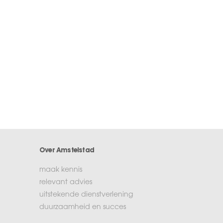
Over Amstelstad
maak kennis
relevant advies
uitstekende dienstverlening
duurzaamheid en succes