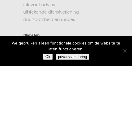
relevant advies
uitstekende dienstverlening
duurzaamheid en succes
Diensten
We gebruiken alleen functionele cookies om de website te
accountancy
laten functioneren.
administratie
Ok
privacyverklaring
belastingen
financiële planning
salarisadministratie
Extra informatie
vacatures
beroepsregels
klachten
algemene voorwaarden