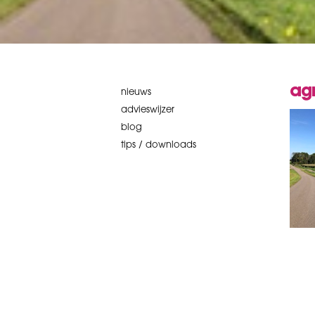
agr
nieuws
advieswijzer
blog
tips / downloads