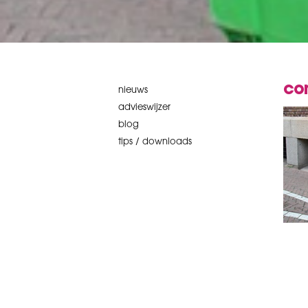
co
nieuws
advieswijzer
blog
tips / downloads