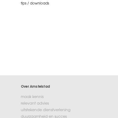
tips / downloads
Over Amstelstad
maak kennis
relevant advies
uitstekende dienstverlening
duurzaamheid en succes