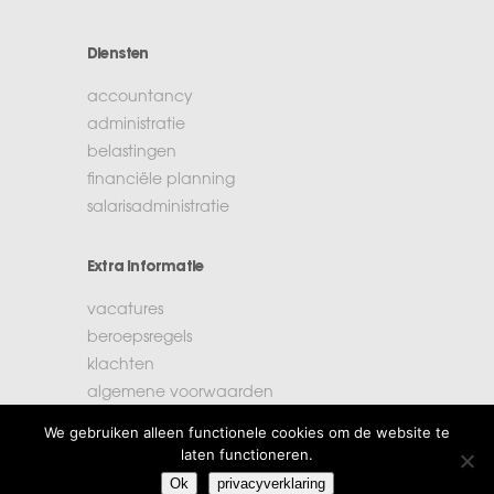
Diensten
accountancy
administratie
belastingen
financiële planning
salarisadministratie
Extra informatie
vacatures
beroepsregels
klachten
algemene voorwaarden
privacyverklaring
We gebruiken alleen functionele cookies om de website te
laten functioneren.
Amstelstad
Ok
privacyverklaring