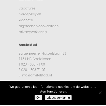
vacatures
beroepsregels
klachten
algemene voorwaarden
privacyverklaring
Amstelstad
Burgemeester Haspelslaan 33
1181 NB Amstelveen
T 020 - 303 71 00
F 020 – 303 71 01
E info@amstelstad.nl
We gebruiken alleen functionele cookies om de website te
laten functioneren.
Login
Ok
privacyverklaring