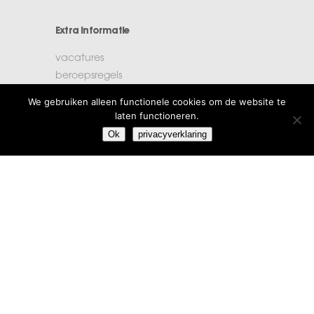
Extra informatie
vacatures
beroepsregels
klachten
We gebruiken alleen functionele cookies om de website te
algemene voorwaarden
laten functioneren.
privacyverklaring
Ok
privacyverklaring
Amstelstad
Burgemeester Haspelslaan 33
1181 NB Amstelveen
T 020 - 303 71 00
F 020 – 303 71 01
E info@amstelstad.nl
Login